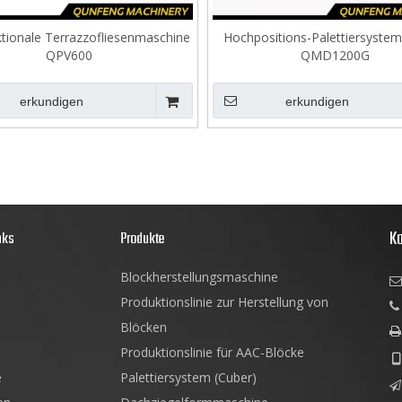
ktionale Terrazzofliesenmaschine
Hochpositions-Palettiersystem
QPV600
QMD1200G
erkundigen
erkundigen
Ko
nks
Produkte
Blockherstellungsmaschine

Produktionslinie zur Herstellung von

Blöcken

Produktionslinie für AAC-Blöcke

e
Palettiersystem (Cuber)
