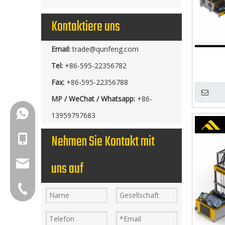
Kontaktiere uns
Email:
trade@qunfeng.com
Tel:
+86-595-22356782
Fax:
+86-595-22356788
MP / WeChat / Whatsapp:
+86-
+86-18150503129
13959797683
Nehmen Sie Kontakt mit
+86-18150503129
uns auf
group@qunfeng.com
+86-595 22356782