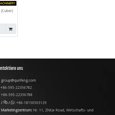
 (Cuber)
ntaktiere uns
group@qunfeng.com
+86-595-22356782
+86-595-22356788
/
/
:
+86-18150503129


Marketingzentrum:
Nr. 11, Zhitai Road, Wirtschafts- und