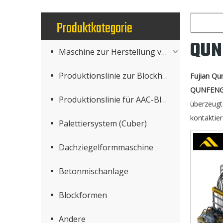
Produktkategorie
QUN
Maschine zur Herstellung von Betonprodukten
Produktionslinie zur Blockherstellung
Fujian Qu
QUNFENG
Produktionslinie für AAC-Blöcke
überzeugt 
kontaktie
Palettiersystem (Cuber)
Dachziegelformmaschine
Betonmischanlage
Blockformen
Andere