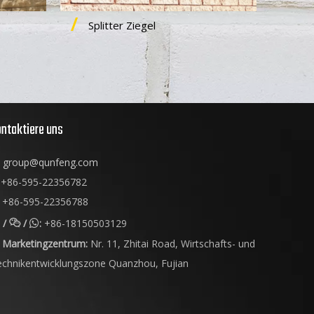
Splitter Ziegel
ntaktiere uns
group@qunfeng.com
+86-595-22356782
+86-595-22356788
/
/
:
+86-18150503129


Marketingzentrum:
Nr. 11, Zhitai Road, Wirtschafts- und
echnikentwicklungszone Quanzhou, Fujian