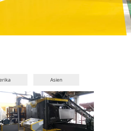
rika
Asien