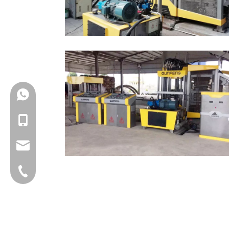
+86-18150503129
+86-18150503129
group@qunfeng.com
+86-595 22356782