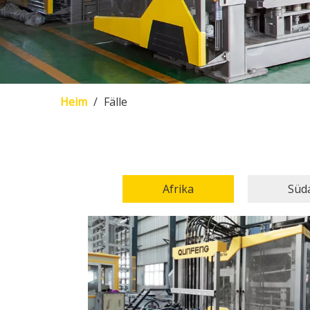
Heim
/
Fälle
Afrika
Süd