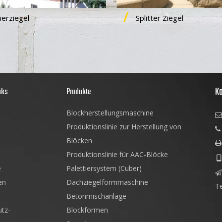
erziegel
Splitter Ziegel
Ko
nks
Produkte
Blockherstellungsmaschine

Produktionslinie zur Herstellung von

Blöcken

Produktionslinie für AAC-Blöcke

e
Palettiersystem (Cuber)

en
Dachziegelformmaschine
T
Betonmischanlage
tz-
Blockformen