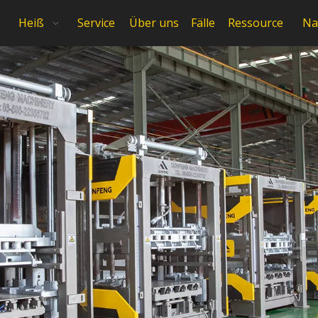
Heiß
Service
Über uns
Fälle
Ressource
Na