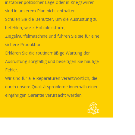
instabiler politischer Lage oder in Kriegswirren
sind in unserem Plan nicht enthalten..
Ein durchdachter und prompter After-Sales-Service bietet Unterstützung und Garantie für Ihre Vorteile.
Senden Sie die Techniker, um die Installation und Fehlerbehebung von Geräten für die ausländischen Benutzer mit Entschädigung durchzuführen.Länder oder Regionen mit instabiler politischer Lage oder in Kriegswirren sind in unserem Plan nicht enthalten..
Schulen Sie die Benutzer, um die Ausrüstung zu befehlen, wie z
Hohlblockform, Ziegelwürfelmaschine
und führen Sie sie für eine sichere Produktion.
Erklären Sie die routinemäßige Wartung der Ausrüstung sorgfältig und beseitigen Sie häufige Fehler.
Wir sind für alle Reparaturen verantwortlich, die durch unsere Qualitätsprobleme innerhalb einer einjährigen Garantie verursacht werden.
Schulen Sie die Benutzer, um die Ausrüstung zu
befehlen, wie z
Hohlblockform,
Ziegelwürfelmaschine
und führen Sie sie für eine
sichere Produktion.
Erklären Sie die routinemäßige Wartung der
Ausrüstung sorgfältig und beseitigen Sie häufige
Fehler.
Wir sind für alle Reparaturen verantwortlich, die
durch unsere Qualitätsprobleme innerhalb einer
einjährigen Garantie verursacht werden.