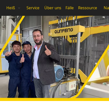
Heiß
Service
Über uns
Fälle
Ressource
Na