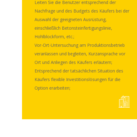
Leiten Sie die Benutzer entsprechend der
Nachfrage und des Budgets des Käufers bei der
Professioneller und umfassender Pre-Sales-Service führt und leitet Ihre Investition.
Stellen Sie das Profil und die Produktkategorien unseres Unternehmens vor;
Leiten Sie sie entsprechend den tatsächlichen Anforderungen des Käufermarktes bei der Auswahl der richtigen Produktkategorie.
Leiten Sie die Benutzer entsprechend der Nachfrage und des Budgets des Käufers bei der Auswahl der geeigneten Ausrüstung, einschließlich
Betonsteinfertigungslinie, Hohlblockform
Vor-Ort-Untersuchung am Produktionsbetrieb veranlassen und begleiten, Kurzansprache vor Ort und Anliegen des Käufers erläutern;
Entsprechend der tatsächlichen Situation des Käufers flexible Investitionslösungen für die Option erarbeiten;
Auswahl der geeigneten Ausrüstung,
einschließlich
Betonsteinfertigungslinie,
Hohlblockform
, etc.;
Vor-Ort-Untersuchung am Produktionsbetrieb
veranlassen und begleiten, Kurzansprache vor
Ort und Anliegen des Käufers erläutern;
Entsprechend der tatsächlichen Situation des
Käufers flexible Investitionslösungen für die
Option erarbeiten;