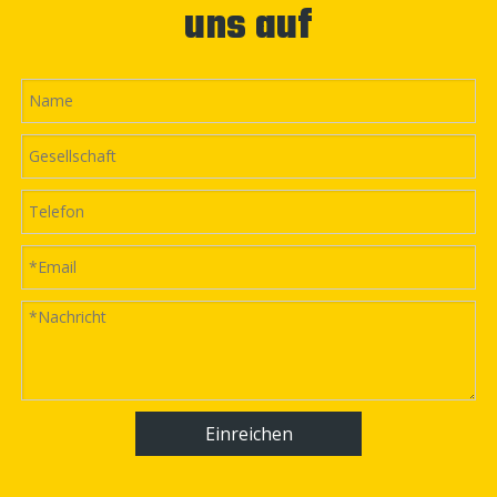
uns auf
ab, das Sie möglicherweise bestellen. Bitte wenden
Sie sich für weitere Informationen an unseren
Kundendienst.
Q
Könnten Sie OEM tun?
A
Ja, OEM ist akzeptabel.Wir können eine einzigartige
Maschine an Ihre spezifische Konfiguration und Ihre
Anforderungen anpassen.
Q
Warum wählen Sie QUNFENG?
A
Es gibt über 9.200 Kunden aus 112 Ländern und
Regionen, die Maschinen von Qunfeng
verwenden.Qunfeng ist weithin als Unternehmen mit
qualitativ hochwertigen Produkten, gutem Service
und angemessenem Preis bekannt.Wir freuen uns auf
Ihr Unternehmen!
Einreichen