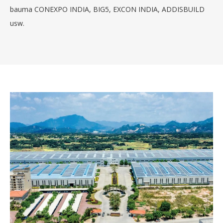
bauma CONEXPO INDIA, BIG5, EXCON INDIA, ADDISBUILD
usw.
Q
Wie lange ist Ihre Lieferzeit?
A
Ungefähr 90-120 Tage nach Erhalt der Anzahlung.Die
genaue Lieferzeit hängt vom jeweiligen
Maschinenmodell ab.