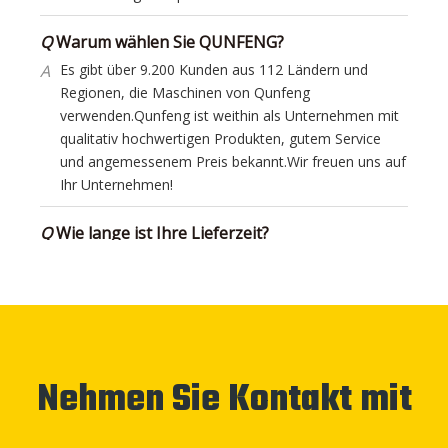
A
Es gibt über 9.200 Kunden aus 112 Ländern und
Regionen, die Maschinen von Qunfeng
verwenden.Qunfeng ist weithin als Unternehmen mit
qualitativ hochwertigen Produkten, gutem Service
und angemessenem Preis bekannt.Wir freuen uns auf
Ihr Unternehmen!
Q
Wie lange ist Ihre Lieferzeit?
A
Ungefähr 90-120 Tage nach Erhalt der Anzahlung.Die
genaue Lieferzeit hängt vom jeweiligen
Maschinenmodell ab.
Q
Wie ist die Garantie auf Ihre Maschine?
A
Es gibt eine 12-monatige Garantie, die mit dem
Datum beginnt, an dem die Maschine in Ihrem
Zielhafen ankommt.
Nehmen Sie Kontakt mit
Q
Haben Sie eine Maschine auf Lager?
A
Dies hängt von dem spezifischen Maschinenmodell