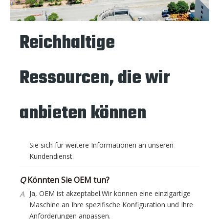
Q
Wie ist die Garantie auf Ihre Maschine?
A
Es gibt eine 12-monatige Garantie, die mit dem
Reichhaltige
Datum beginnt, an dem die Maschine in Ihrem
Zielhafen ankommt.
Ressourcen, die wir
Q
Haben Sie eine Maschine auf Lager?
A
Dies hängt von dem spezifischen Maschinenmodell
anbieten können
ab, das Sie möglicherweise bestellen. Bitte wenden
Sie sich für weitere Informationen an unseren
Kundendienst.
Q
Könnten Sie OEM tun?
A
Ja, OEM ist akzeptabel.Wir können eine einzigartige
Maschine an Ihre spezifische Konfiguration und Ihre
Anforderungen anpassen.
Q
Warum wählen Sie QUNFENG?