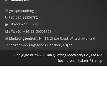
group@qunfeng.com

+86-595-22356782

+86-595-22356788

/
/
:
+86-18150503129



Marketingzentrum:
Nr. 11, Zhitai Road, Wirtschafts- und

Technikentwicklungszone Quanzhou, Fujian
Copyright © 2022
Fujian Qunfeng Machinery Co., Ltd
.Alle
Rechte vorbehalten.
Sitemap