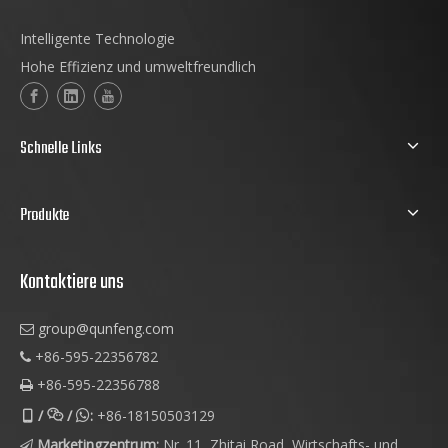
Intelligente Technologie
Hohe Effizienz und umweltfreundlich
Schnelle Links
Produkte
Kontaktiere uns
group@qunfeng.com

+86-595-22356782

+86-595-22356788

/
/
:
+86-18150503129



Marketingzentrum:
Nr. 11, Zhitai Road, Wirtschafts- und
