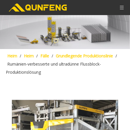
Heim
/
Heim
/
Fälle
/
Grundlegende Produktionslinie
/
Rumänien-verbesserte und ultradünne Flussblock-
Produktionslösung