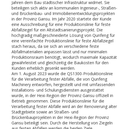
Jahren dem Bau städtischer Infrastruktur widmet. Sie
beteiligen sich aktiv an kommunalen Ingenieur-, Straßen-
und Brückenbau- und Immobilienentwicklungsprojekten
in der Provinz Gansu. Im Jahr 2020 startete der Kunde
eine Ausschreibung für eine Produktionslinie für feste
Abfallziegel für ein Altstadtsanierungsprojekt. Die
hochgradig maßgeschneiderte Lösung von Qunfeng für
eine vereinfachte Produktionslinie für feste Abfallziegel
stach heraus, da sie sich an verschiedene feste
Abfallmaterialien anpassen lässt und nur minimalen
Produktionsraum benötigt, wodurch maximale Kapazität
gewährleistet und gleichzeitig die Baukosten für den
Kunden erheblich gesenkt werden.
Am 1. August 2023 wurde die QS1300-Produktionslinie
für die Verarbeitung fester Abfälle, die von Qunfeng
Machinery entworfen, hergestellt und mit umfassenden
Installations- und Schulungsdiensten ausgestattet
wurde, in der Hexi-Region der Provinz Gansu offiziell in
Betrieb genommen. Diese Produktionslinie für die
Verarbeitung fester Abfälle wird an der Renovierung alter
Stadtgebiete sowie an Straßen- und
Brückenbauprojekten in der Hexi-Region der Provinz
Gansu beteiligt sein. Durch die Herstellung von Ziegeln
aus festen Abfällen werden die beiden Ziele