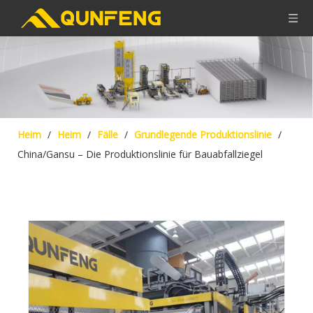
Heim
/
Heim
/
Fälle
/
Grundlegende Produktionslinie
/
China/Gansu – Die Produktionslinie für Bauabfallziegel