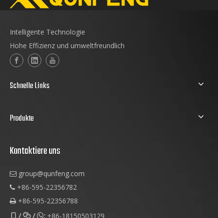
Intelligente Technologie
Hohe Effizienz und umweltfreundlich
Schnelle Links
Produkte
Kontaktiere uns
group@qunfeng.com

+86-595-22356782

+86-595-22356788

/
/
:
+86-18150503129


