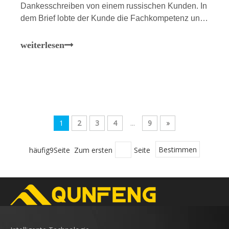
Dankesschreiben von einem russischen Kunden. In
dem Brief lobte der Kunde die Fachkompetenz und
das Engagement des technischen Serviceteams
von Qunfeng Machinery während der Installation
weiterlesen
und Inbetriebnahme der Ausrüstung in hohem
Maße. Das
1
2
3
4
...
9
»
häufig9Seite Zum ersten
Seite
Bestimmen