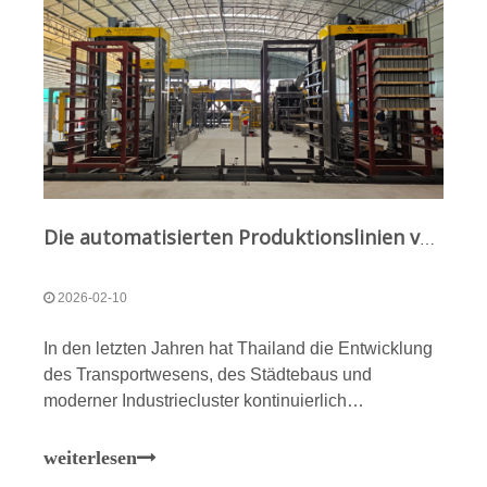
Die automatisierten Produktionslinien von Qunfeng Machinery wurden in Thailand erfolgreich implementiert und erfreuen sich mit ihren intelligenten Fertigungslösungen und der lokalisierten Technik zunehmender Beliebtheit auf ausländischen Märkten
2026-02-10
In den letzten Jahren hat Thailand die Entwicklung
des Transportwesens, des Städtebaus und
moderner Industriecluster kontinuierlich
vorangetrieben, und die Modernisierung der
Infrastruktur hat höhere Anforderungen an den
weiterlesen
Umfang und die Qualität der Baumaterialien