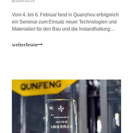
2026-02-25
Vom 4. bis 6. Februar fand in Quanzhou erfolgreich
ein Seminar zum Einsatz neuer Technologien und
Materialien für den Bau und die Instandhaltung
neuer langlebiger Straßenbeläge statt. Qunfeng
Machinery, ein führendes Unternehmen der
weiterlesen
chinesischen Baustoffmaschinenindustrie, war zur
Teilnahme eingeladen