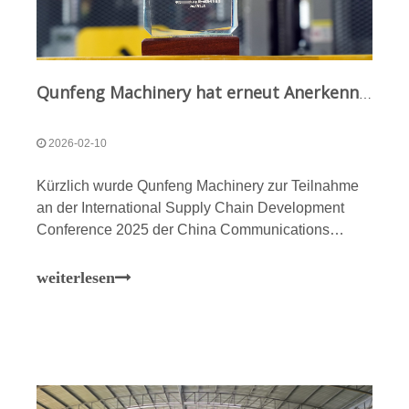
Qunfeng Machinery hat erneut Anerkennung von einem zentralen Staatsunternehmen erhalten! Das Unternehmen wurde von CCCC zum dritten Mal in Folge als „Lieferant der Klasse A 2025“ eingestuft
2026-02-10
Kürzlich wurde Qunfeng Machinery zur Teilnahme
an der International Supply Chain Development
Conference 2025 der China Communications
Construction Company (CCCC) eingeladen. Die
Konferenz brachte Vertreter führender Unternehmen
weiterlesen
im vor- und nachgelagerten Bereich der CCCC-
Industriekette zusammen, um gemeinsam zu
diskutieren