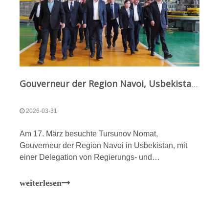
Gouverneur der Region Navoi, Usbekistan, leitet Delegation zu Qunfeng Machinery, um intelligente Fertigung zu erleben und Zusammenarbeit zu erkunden
2026-03-31
Am 17. März besuchte Tursunov Nomat,
Gouverneur der Region Navoi in Usbekistan, mit
einer Delegation von Regierungs- und
Wirtschaftsvertretern Qunfeng Machinery. In
Begleitung verschiedener Regierungsbeamter und
weiterlesen
des Vorsitzenden von Qunfeng Machinery führte die
Delegation einen Vor-Ort-Besuch der Produktion
durch