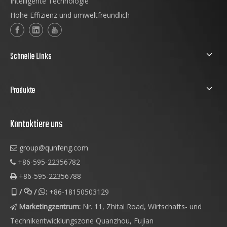
Intelligente Technologie
Hohe Effizienz und umweltfreundlich
Schnelle Links
Produkte
Kontaktiere uns
group@qunfeng.com

+86-595-22356782

+86-595-22356788

/
/
:
+86-18150503129



Marketingzentrum:
Nr. 11, Zhitai Road, Wirtschafts- und

Technikentwicklungszone Quanzhou, Fujian