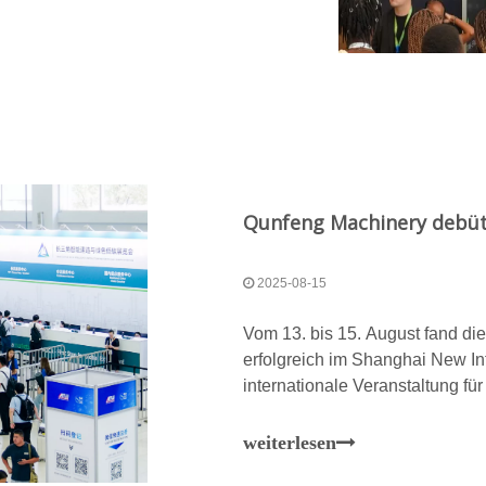
2025-08-15
Vom 13. bis 15. August fand d
erfolgreich im Shanghai New Int
internationale Veranstaltung fü
brachte diese Ausstellung Spi
aus dem globalen Baustoffmas
weiterlesen
eine führende Marke in Chinas 