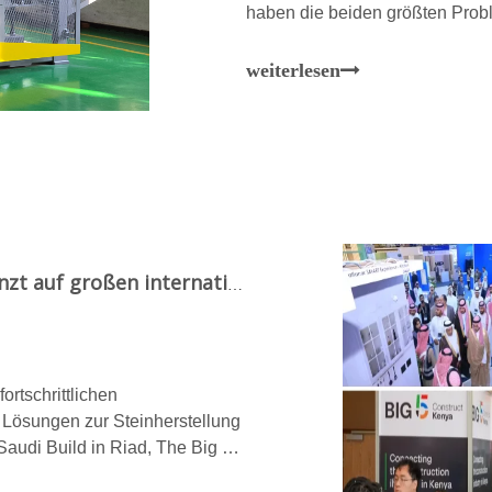
haben die beiden größten Prob
Luftfeuchtigkeit und abrasive R
weiterlesen
Qunfeng Intelligent Manufacturing glänzt auf großen internationalen Ausstellungen im Ausland und erregt mit fortschrittlicher Ausrüstung und professionellen Lösungen weltweite Aufmerksamkeit
ortschrittlichen
 Lösungen zur Steinherstellung
Saudi Build in Riad, The Big 5
f den Philippinen.