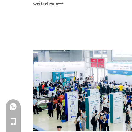
weiterlesen
+86-18150503129
+86-18150503129