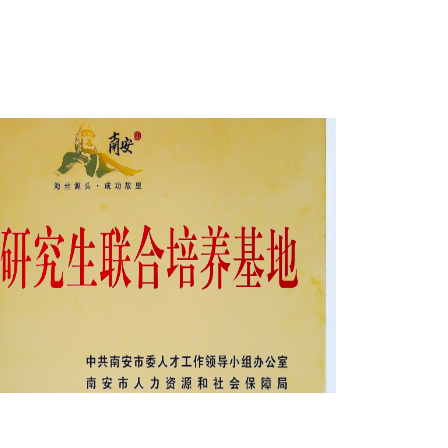
ingeladen und präsentierte seine neuesten
er dem Motto „Precision Engineering +
 das Unternehmen seine globale Marktpräsenz
n voran.