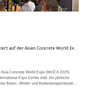
Qunfeng Machinery debütiert auf der Asian Concrete World Expo und erweitert seinen globalen Markt mit „Präzisionsfertigung + maßgeschneiderte Dienstleistungen“
ie Asia Concrete World Expo (WOCA 2025)
ernational Expo Centre statt. Als jährliche
r die Beton-, Mörtel- und Bodenbelagsindustrie
tzentechnologien und hochmoderne Produkte
chinensektor zusammen. Qunfeng Machinery,
Baustoffmaschinenindustrie, wurde zur