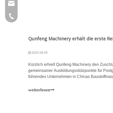
group@qunfeng.com
+86-595 22356782
2025-08-05
Kürzlich erhielt Qunfeng Machinery den Zuschla
gemeinsamer Ausbildungsstützpunkte für Postgr
führendes Unternehmen in Chinas Baustoffmas
Machinery eine Reihe innovativer Kooperatione
und Forschungseinrichtungen, darunter der Fuz
weiterlesen
Huaqiao University, in Bereichen wie der gem
Postgraduierten und der Entwicklung wissensch
durchgeführt. Darüber hinaus wurde eine Praxi
zwischen Industrie, Wissenschaft und Forschun