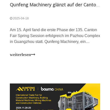
Qunfeng Machinery glänzt auf der Canton Fair: Präzisionstechnologie durchbricht Handelshemmnisse, Qunfeng Intelligent Manufacturing stärkt globale Infrastruktur!
2025-04-18
​Am 15. April fand die erste Phase der 135. Canton
Fair Spring Session erfolgreich im Pazhou Complex
in Guangzhou statt. Qunfeng Machinery, ein
weltweit führender Anbieter intelligenter
Ziegelherstellungsanlagen und integrierter
weiterlesen
Steinproduktionslösungen, nahm als geladener
Aussteller teil. Das Unternehmen sicherte sich
umfangreiche (absichtliche) Aufträge von Kunden
aus mehreren Ländern und demonstrierte damit die
zentrale Wettbewerbsfähigkeit von Chinas High-
End-Ziegelherstellungsmaschinen auf dem
globalen Markt für Baustoffmaschinen. Inmitten des
zunehmenden Handelsprotektionismus
demonstrierte Qunfeng Machinery – ein landesweit