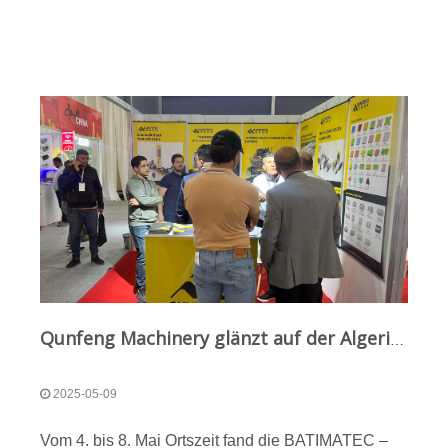
Abfallentsorgung steht. Als Reaktion auf Chinas
„Zero-Waste-City“-Initiative hat ein in Nanjing
ansässiges Umweltunternehmen ein Projekt zum
Recycling fester Abfälle ins Leben gerufen und in
Zusammenarbeit mit Qunfeng Machinery eine Basis
für die Aufbereitung von Bauabfällen aufgebaut.
Diese Zusammenarbeit zielt darauf ab, die
Recyclingquoten für Bauabfälle vor Ort zu steigern
und den umweltfreundlichen, kohlenstoffarmen
städtischen Wandel zu beschleunigen.
Qunfeng Machinery glänzt auf der Algeria International Construction Equipment Expo und präsentiert intelligente Fertigungsfähigkeiten in Afrika！
2025-05-09
Vom 4. bis 8. Mai Ortszeit fand die BATIMATEC –