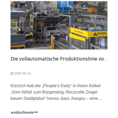
innovative Ansatz maximiert nicht nur die
Ressourceneffizienz, sondern schafft durch
fortschrittliche Automatisierung und intelligente
Technologien auch neue
Gewinnwachstumsmöglichkeiten für den Kunden.
Die vollautomatische Produktionslinie von Qunfeng wird in Nanjing in Betrieb genommen und leistet Pionierarbeit beim umweltfreundlichen Recycling von Bauabfällen in Jiangsu
2025-06-13
Kürzlich hob die „People's Daily“ in ihrem Artikel
„Vom Abfall zum Bürgersteig: Recycelte Ziegel
bauen Stadtplätze“ hervor, dass Jiangsu – eine
wichtige Provinz für Bau und Urbanisierung – im
Zuge der Stadterneuerungsbemühungen vor
weiterlesen
erheblichen Herausforderungen bei der