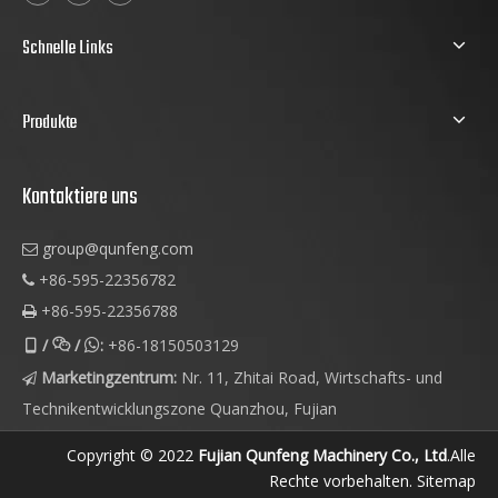
Schnelle Links
Produkte
Kontaktiere uns
group@qunfeng.com

+86-595-22356782

+86-595-22356788

/
/
:
+86-18150503129



Marketingzentrum:
Nr. 11, Zhitai Road, Wirtschafts- und

Technikentwicklungszone Quanzhou, Fujian
Copyright © 2022
Fujian Qunfeng Machinery Co., Ltd
.Alle
Rechte vorbehalten.
Sitemap