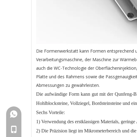
Die Formenwerkstatt kann Formen entsprechend un
Verarbeitungsmaschine, der Maschine zur Wärmebe
auch die WC-Technologie der Oberflächeninjektion,
Platte und des Rahmens sowie die Passgenauigkeit
Abmessungen zu gewährleisten.
Die aufwändige Form kann gut mit der Qunfeng-Blo
Hohlblocksteine, Vollziegel, Bordsteinsteine ​​und e
Sechs Vorteile:
+86-18150503129
1) Verwendung des erstklassigen Materials, geringe
+86-18150503129
2) Die Präzision liegt im Mikrometerbereich und die