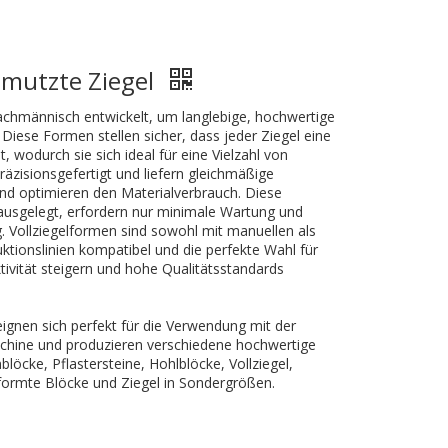
hmutzte Ziegel
achmännisch entwickelt, um langlebige, hochwertige
n. Diese Formen stellen sicher, dass jeder Ziegel eine
, wodurch sie sich ideal für eine Vielzahl von
räzisionsgefertigt und liefern gleichmäßige
und optimieren den Materialverbrauch. Diese
ausgelegt, erfordern nur minimale Wartung und
ng. Vollziegelformen sind sowohl mit manuellen als
ktionslinien kompatibel und die perfekte Wahl für
ktivität steigern und hohe Qualitätsstandards
ignen sich perfekt für die Verwendung mit der
chine und produzieren verschiedene hochwertige
öcke, Pflastersteine, Hohlblöcke, Vollziegel,
geformte Blöcke und Ziegel in Sondergrößen.