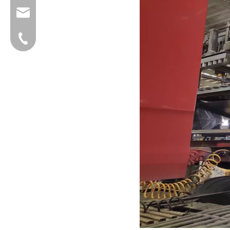
group@qunfeng.com
+86-595 22356782