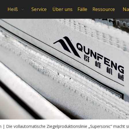
Heiß
Service
Über uns
Fälle
Ressource
Na
n | Die vollautomatische Ziegelproduktionslinie „Supersonic“ macht 