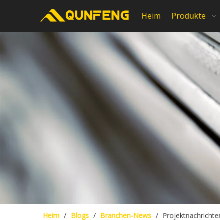
Heim
Produkte
Heim
/
Blogs
/
Branchen-News
/
Projektnachrichte