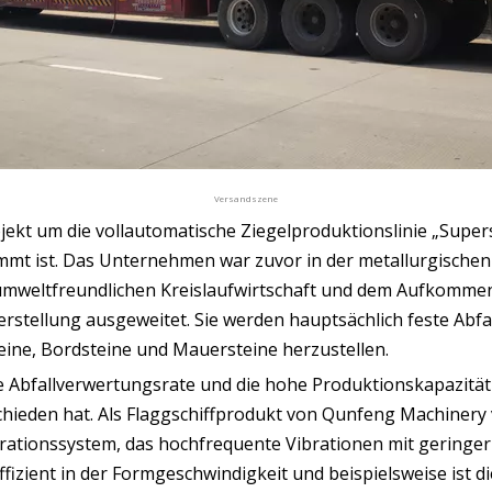
Versandszene
rojekt um die vollautomatische Ziegelproduktionslinie „Super
 ist. Das Unternehmen war zuvor in der metallurgischen In
weltfreundlichen Kreislaufwirtschaft und dem Aufkommen
herstellung ausgeweitet. Sie werden hauptsächlich feste Abfa
e, Bordsteine ​​und Mauersteine ​​herzustellen.
 Abfallverwertungsrate und die hohe Produktionskapazität
hieden hat. Als Flaggschiffprodukt von Qunfeng Machinery ve
brationssystem, das hochfrequente Vibrationen mit geringe
ffizient in der Formgeschwindigkeit und beispielsweise ist 