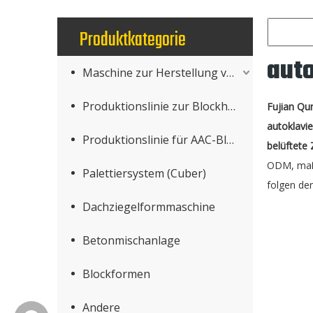
Produktkategorie
auto
Maschine zur Herstellung von Betonprodukten
Produktionslinie zur Blockherstellung
Fujian Qu
autoklavi
Produktionslinie für AAC-Blöcke
belüftete
ODM, maßg
Palettiersystem (Cuber)
folgen der
Dachziegelformmaschine
Betonmischanlage
Blockformen
Andere