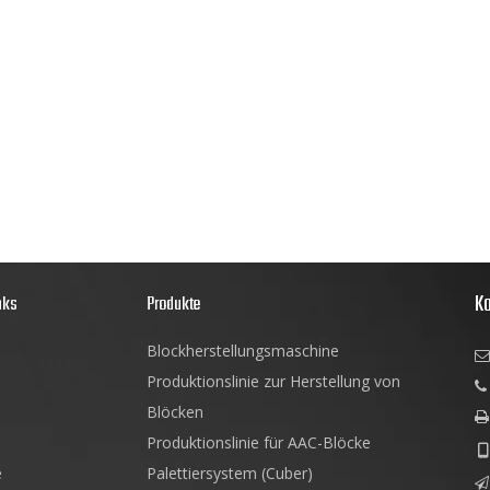
Ko
nks
Produkte
Blockherstellungsmaschine

Produktionslinie zur Herstellung von

Blöcken

Produktionslinie für AAC-Blöcke

e
Palettiersystem (Cuber)
