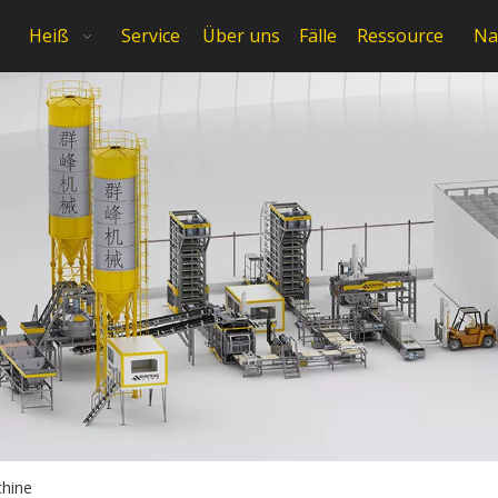
Heiß
Service
Über uns
Fälle
Ressource
Na
chine