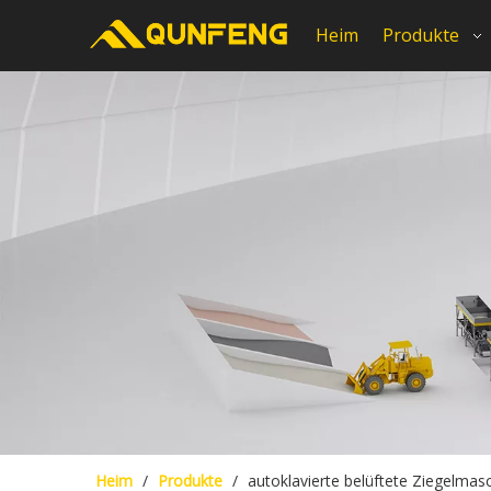
Heim
Produkte
Heim
/
Produkte
/
autoklavierte belüftete Ziegelmas