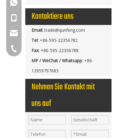
+86-18150503129
Kontaktiere uns
+86-18150503129
Email:
trade@qunfeng.com
group@qunfeng.com
Tel:
+86-595-22356782
+86-595 22356782
Fax:
+86-595-22356788
MP / WeChat / Whatsapp:
+86-
13959797683
Nehmen Sie Kontakt mit
uns auf