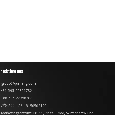
ntaktiere uns
group@qunfeng.com
+86-595-22356782
+86-595-22356788
/
/
:
+86-18150503129


Marketingzentrum:
Nr. 11, Zhitai Road, Wirtschafts- und