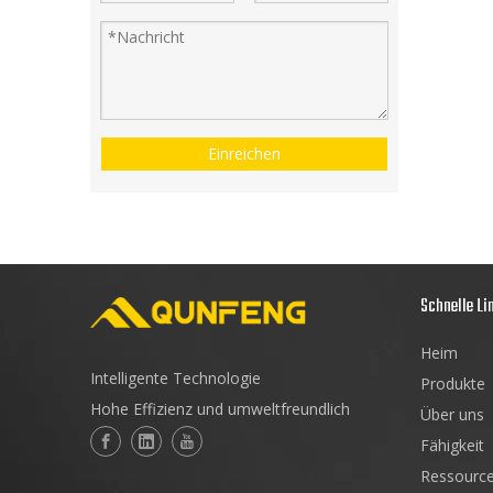
Einreichen
Schnelle Li
Heim
Intelligente Technologie
Produkte
Hohe Effizienz und umweltfreundlich
Über uns
Fähigkeit
Ressourc