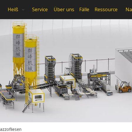
Heiß
Service
Über uns
Fälle
Ressource
Na
azzofliesen