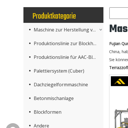
Produktkategorie
Masc
Maschine zur Herstellung von Betonprodukten
Produktionslinie zur Blockherstellung
Fujian Qu
China, ha
Produktionslinie für AAC-Blöcke
Sie können
Terrazzof
Palettiersystem (Cuber)
Dachziegelformmaschine
Betonmischanlage
Blockformen
Andere