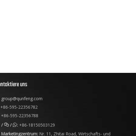
ntaktiere uns
group@qunfeng.com
+86-595-22356782
+86-595-22356788
/
/
:
+86-18150503129


Marketingzentrum:
Nr. 11, Zhitai Road, Wirtschafts- und