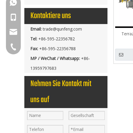
+86-18150503129
Kontaktiere uns
+86-18150503129
Email:
trade@qunfeng.com
group@qunfeng.com
Terra
Tel:
+86-595-22356782
+86-595 22356782
Fax:
+86-595-22356788
MP / WeChat / Whatsapp:
+86-
13959797683
Nehmen Sie Kontakt mit
uns auf