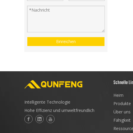
Einreichen
Schnelle Li
Heim
Intelligente Technologie
Produkte
Hohe Effizienz und umweltfreundlich
Über uns
Fähigkeit
Ressourc