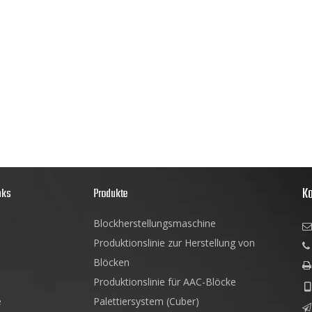
Ko
nks
Produkte
Blockherstellungsmaschine

Produktionslinie zur Herstellung von

Blöcken

Produktionslinie für AAC-Blöcke

e
Palettiersystem (Cuber)
