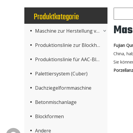
Produktkategorie
Masc
Maschine zur Herstellung von Betonprodukten
Produktionslinie zur Blockherstellung
Fujian Qu
China, ha
Produktionslinie für AAC-Blöcke
Sie können
Porzellanz
Palettiersystem (Cuber)
Dachziegelformmaschine
Betonmischanlage
Blockformen
Andere