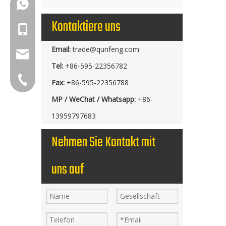
+86-18150503129
Kontaktiere uns
+86-18150503129
Email:
trade@qunfeng.com
group@qunfeng.com
Tel:
+86-595-22356782
+86-595 22356782
Fax:
+86-595-22356788
MP / WeChat / Whatsapp:
+86-
13959797683
Nehmen Sie Kontakt mit
uns auf