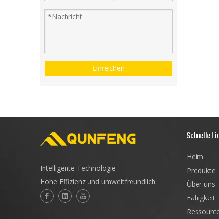
Einreichen
Schnelle Li
Heim
Intelligente Technologie
Produkte
Hohe Effizienz und umweltfreundlich
Über uns
Fähigkeit
Ressourc