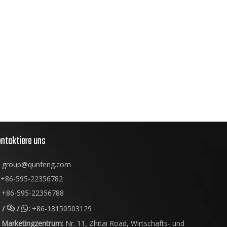
ntaktiere uns
group@qunfeng.com
+86-595-22356782
+86-595-22356788
/
/
:
+86-18150503129


Marketingzentrum:
Nr. 11, Zhitai Road, Wirtschafts- und