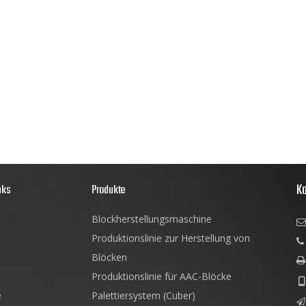
Ko
nks
Produkte
Blockherstellungsmaschine

Produktionslinie zur Herstellung von

Blöcken

Produktionslinie für AAC-Blöcke

e
Palettiersystem (Cuber)
