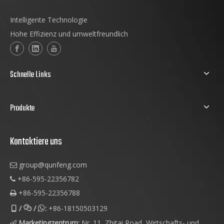
Intelligente Technologie
Hohe Effizienz und umweltfreundlich
Schnelle Links
Produkte
Kontaktiere uns
group@qunfeng.com

+86-595-22356782

+86-595-22356788

/
/
:
+86-18150503129



Marketingzentrum:
Nr. 11, Zhitai Road, Wirtschafts- und
