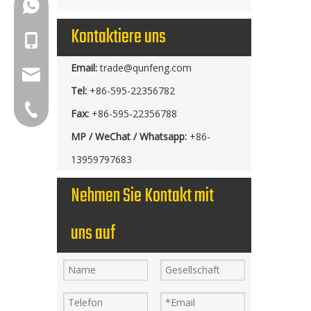
+86-18150503129
Kontaktiere uns
+86-18150503129
Email:
trade@qunfeng.com
group@qunfeng.com
Tel:
+86-595-22356782
+86-595 22356782
Fax:
+86-595-22356788
MP / WeChat / Whatsapp:
+86-
13959797683
Nehmen Sie Kontakt mit
uns auf