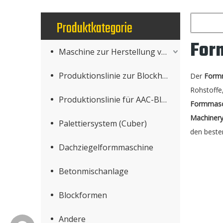
Produktkategorie
For
Maschine zur Herstellung von Betonprodukten
Produktionslinie zur Blockherstellung
Der
Formm
Rohstoffe
Produktionslinie für AAC-Blöcke
Formmasch
Machinery
Palettiersystem (Cuber)
den best
Dachziegelformmaschine
Betonmischanlage
Blockformen
Andere