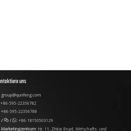
ntaktiere uns
group@qunfeng.com
+86-595-22356782
+86-595-22356788
/
/
:
+86-18150503129


Marketingzentrum:
Nr. 11, Zhitai Road, Wirtschafts- und