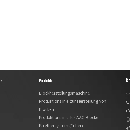
Ko
nks
Produkte
Blockherstellungsmaschine

Produktionslinie zur Herstellung von

Blöcken

Produktionslinie für AAC-Blöcke

e
Palettiersystem (Cuber)
