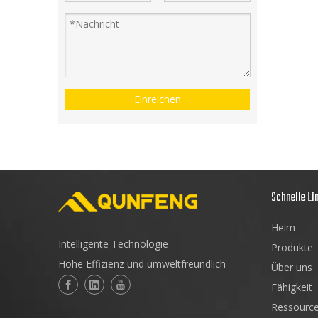
Einreichen
Schnelle Li
Heim
Intelligente Technologie
Produkte
Hohe Effizienz und umweltfreundlich
Über uns
Fähigkeit
Ressourc