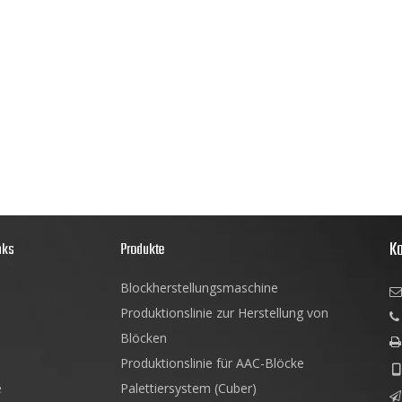
Ko
nks
Produkte
Blockherstellungsmaschine

Produktionslinie zur Herstellung von

Blöcken

Produktionslinie für AAC-Blöcke

e
Palettiersystem (Cuber)
