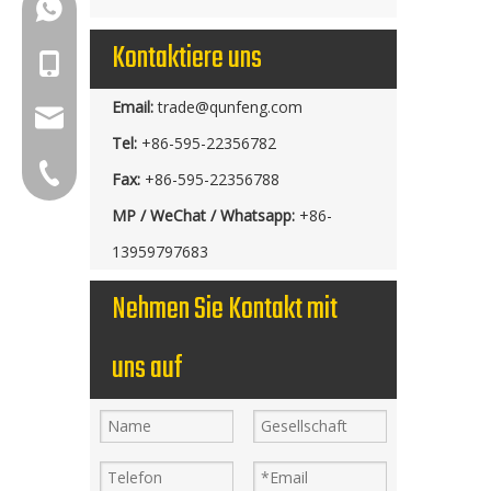
+86-18150503129
Kontaktiere uns
+86-18150503129
Email:
trade@qunfeng.com
group@qunfeng.com
Tel:
+86-595-22356782
+86-595 22356782
Fax:
+86-595-22356788
MP / WeChat / Whatsapp:
+86-
13959797683
Nehmen Sie Kontakt mit
uns auf