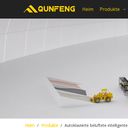
Heim
Produkte
Heim
/
Produkte
/
Autoklavierte belüftete intelligen