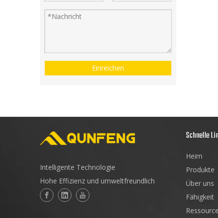
Einreichen
Schnelle Li
Heim
Intelligente Technologie
Produkte
Hohe Effizienz und umweltfreundlich
Über uns
Fähigkeit
Ressourc