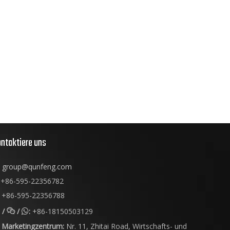
ntaktiere uns
group@qunfeng.com
+86-595-22356782
+86-595-22356788
/
/
:
+86-18150503129


Marketingzentrum:
Nr. 11, Zhitai Road, Wirtschafts- und