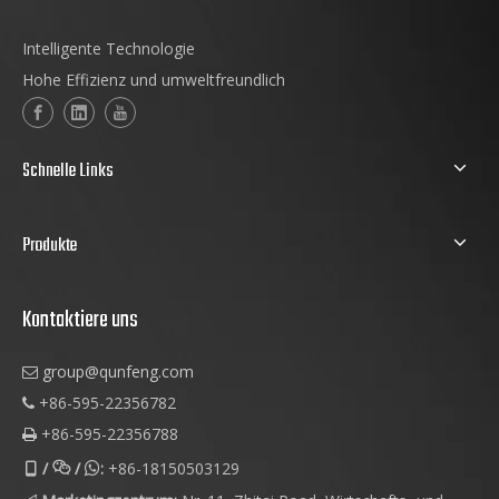
Intelligente Technologie
Hohe Effizienz und umweltfreundlich
Schnelle Links
Produkte
Kontaktiere uns
group@qunfeng.com

+86-595-22356782

+86-595-22356788

/
/
:
+86-18150503129


