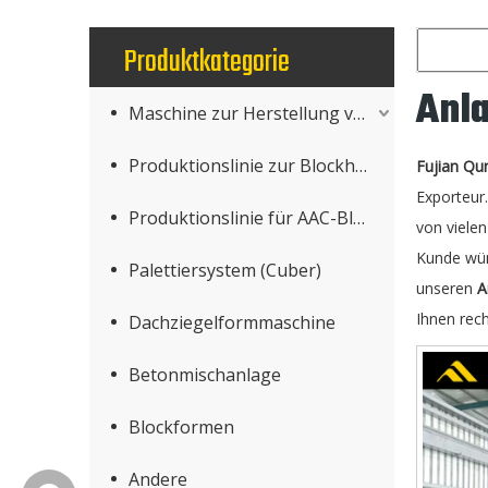
Produktkategorie
Anl
Maschine zur Herstellung von Betonprodukten
Produktionslinie zur Blockherstellung
Fujian Qu
Exporteur
Produktionslinie für AAC-Blöcke
von viele
Kunde wüns
Palettiersystem (Cuber)
unseren
A
Ihnen rech
Dachziegelformmaschine
Betonmischanlage
Blockformen
Andere