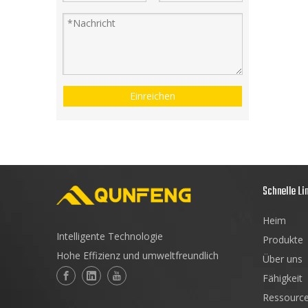
Einreichen
Schnelle Li
Heim
Intelligente Technologie
Produkte
Hohe Effizienz und umweltfreundlich
Über uns
Fähigkeit
Ressourc