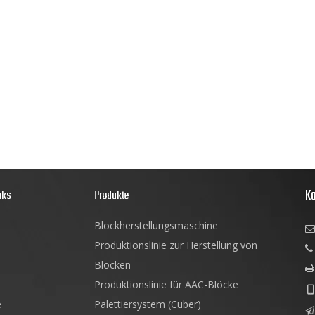
Ko
nks
Produkte
Blockherstellungsmaschine

Produktionslinie zur Herstellung von

Blöcken

Produktionslinie für AAC-Blöcke

e
Palettiersystem (Cuber)
