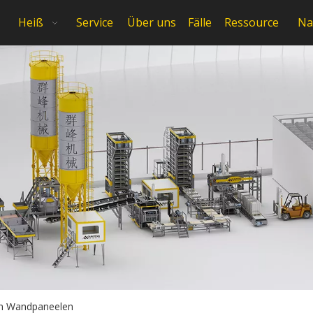
Heiß
Service
Über uns
Fälle
Ressource
Na
ten Wandpaneelen