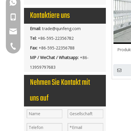
+86-18150503129
Kontaktiere uns
+86-18150503129
Email:
trade@qunfeng.com
group@qunfeng.com
Tel:
+86-595-22356782
+86-595 22356782
Fax:
+86-595-22356788
Produkt
MP / WeChat / Whatsapp:
+86-
13959797683
Nehmen Sie Kontakt mit
uns auf