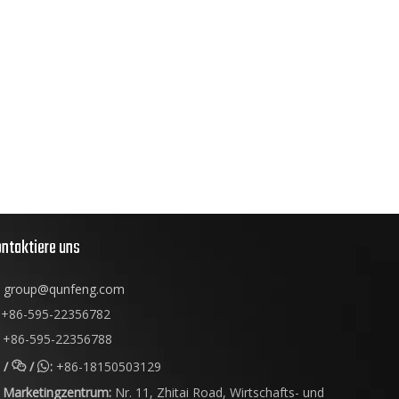
ntaktiere uns
group@qunfeng.com
+86-595-22356782
+86-595-22356788
/
/
:
+86-18150503129


Marketingzentrum:
Nr. 11, Zhitai Road, Wirtschafts- und