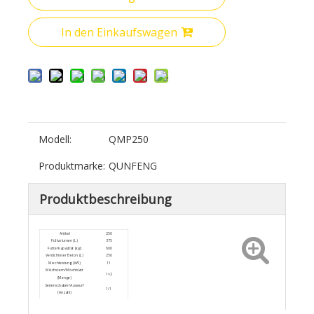
In den Einkaufswagen
Modell:
QMP250
Produktmarke:
QUNFENG
Produktbeschreibung
Artikel
250
Füllvolumen (L)
375
Futterkapazität (kg)
600
Verdichteter Beton (L)
250
Mischleistung (kW)
11
Mischstern/Mischblatt
1×2
(Menge)
Seitenschaber/Auswurf
1/1
(Anzahl)
Pneumatischer
Entladeleistung (kW)
Austrag