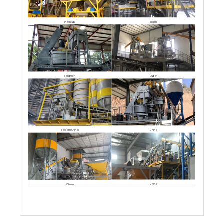
Pakistan
Indien
Bengalen
Qatar
China
Taiwan (China)
China
China