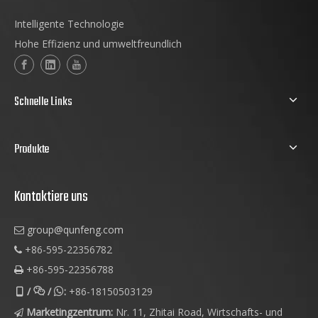
Intelligente Technologie
Hohe Effizienz und umweltfreundlich
Schnelle Links
Produkte
Kontaktiere uns
group@qunfeng.com

+86-595-22356782

+86-595-22356788

/
/
:
+86-18150503129



Marketingzentrum:
Nr. 11, Zhitai Road, Wirtschafts- und
