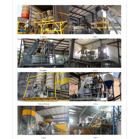
Pakistan
Indien
Bengalen
Qatar
China
Taiwan (China)
China
China