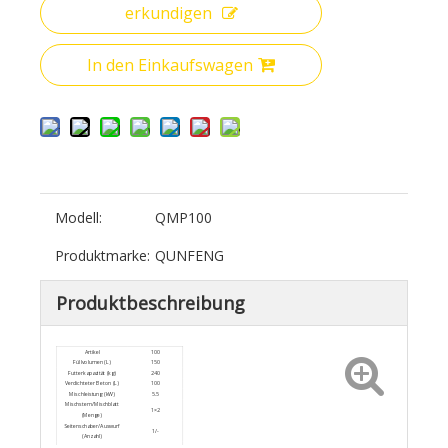
erkundigen
In den Einkaufswagen
Modell:
QMP100
Produktmarke:
QUNFENG
Produktbeschreibung
Artikel
100
Füllvolumen (L)
150
Futterkapazität (kg)
240
Verdichteter Beton (L)
100
Mischleistung (kW)
5.5
Mischstern/Mischblatt
1×2
(Menge)
Seitenschaber/Auswurf
1/-
(Anzahl)
Pneumatischer