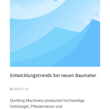
Entwicklungstrends bei neuen Baumaterialien: Vollautomatische Blockproduktionslinie von Qunfeng für Bauwesen, Kommunalbau, Landschaftsbau und andere Bereiche
2026-07-22
Qunfeng Machinery produziert hochwertige
Hohlziegel, Pflastersteine ​​und