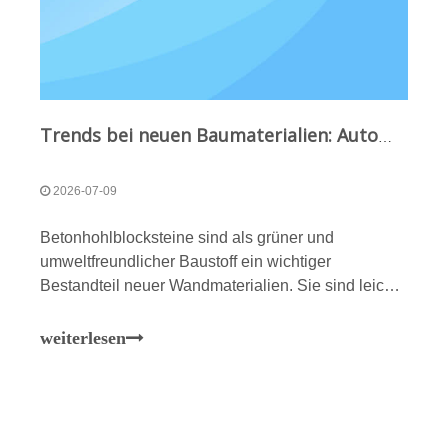
Trends bei neuen Baumaterialien: Automatisierte Blocklinie von Qunfeng für den Bau-, Kommunal- und Landschaftsbausektor
2026-07-09
Betonhohlblocksteine ​​sind als grüner und
umweltfreundlicher Baustoff ein wichtiger
Bestandteil neuer Wandmaterialien. Sie sind leicht,
feuerfest, schalldicht, wärmeisolierend,
undurchlässig und langlebig und zudem
weiterlesen
schadstofffrei und energiesparend. Vor dem
Hintergrund der Nati