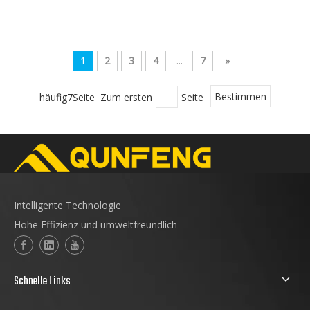
Betonprodukte von Qunfeng hat kürzlich die
Installation und Inbetriebnahme abgeschlossen und
soll mit der Produktion beginnen. Gemeinsam mit
dem vietnamesischen Kunden werden neue
1
2
3
4
...
7
»
Möglichkeiten im lokalen Infrastruktursektor genutzt.
häufig7Seite Zum ersten
Seite
Bestimmen
Intelligente Technologie
Hohe Effizienz und umweltfreundlich
Schnelle Links