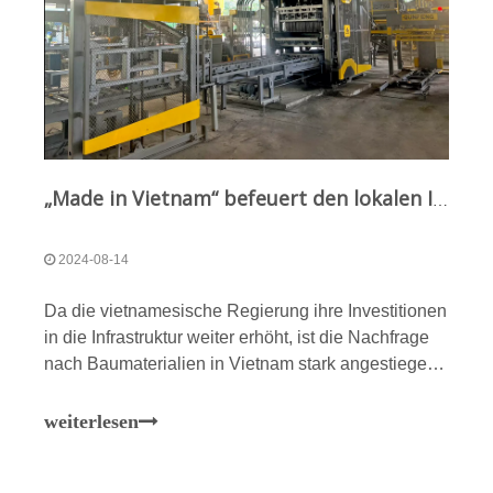
Qunfeng-Ingenieur, Chen Huaikun, lieferte ebenfalls
eine herausragende Leistung und erhielt den dritten
Preis im Wettbewerb. Diese bemerkenswerten
Erfolge unterstreichen Qunfengs starkes
technisches Fachwissen und sein Engagement für
die Talententwicklung.
„Made in Vietnam“ befeuert den lokalen Infrastrukturmarkt, Qunfeng hilft Kunden bei der Erzielung von Kapazitätserweiterungen
2024-08-14
Da die vietnamesische Regierung ihre Investitionen
in die Infrastruktur weiter erhöht, ist die Nachfrage
nach Baumaterialien in Vietnam stark angestiegen.
Ein bestehender vietnamesischer Kunde nutzte
diese Gelegenheit und kaufte
weiterlesen
Produktionslinienausrüstung zurück. Die
vollautomatische Produktionslinie für