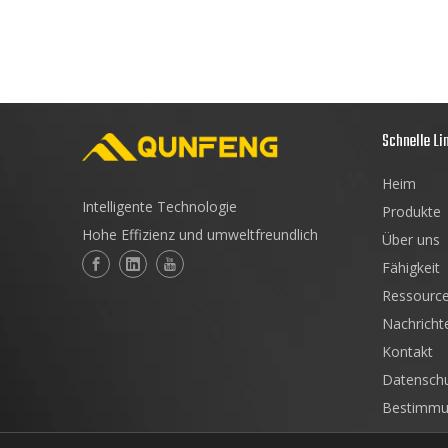
erfolgreich abgeschlossen.Es wird erwartet, d
Wirtschaftskorridors China-Mongolei-Russland
wenn es vollständig in Betrieb genommen ist.
Schnelle Li
Heim
Intelligente Technologie
Produkte
Hohe Effizienz und umweltfreundlich
Über uns
Fähigkeit
Ressourc
Nachricht
Kontakt
Datenschu
Bestimmu