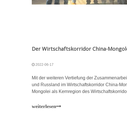
2022-06-17
Mit der weiteren Vertiefung der Zusammenarbei
und Russland im Wirtschaftskorridor China-Mon
Mongolei als Kernregion des Wirtschaftskorri
eine kräftige Entwicklung des Infrastrukturmark
mehr Kunden nutzen die Möglichkeit, ihre Investi
weiterlesen
der Inneren Mongolei auszuweiten.Kürzlich ha
Lieferung der „Überschall“-Produktionslinie QS
der Produktionslinie QP800 für automatische h