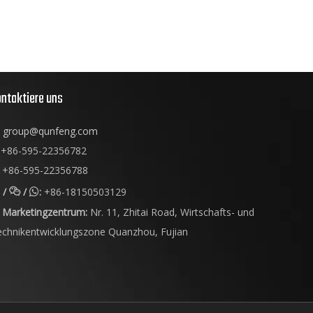
ntaktiere uns
group@qunfeng.com
+86-595-22356782
+86-595-22356788
/
/
:
+86-18150503129


Marketingzentrum:
Nr. 11, Zhitai Road, Wirtschafts- und
echnikentwicklungszone Quanzhou, Fujian