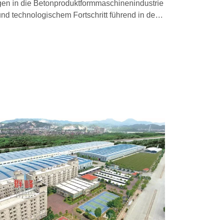
en in die Betonproduktformmaschinenindustrie
und technologischem Fortschritt führend in der
er chinesischen Betonprodukt-
rden