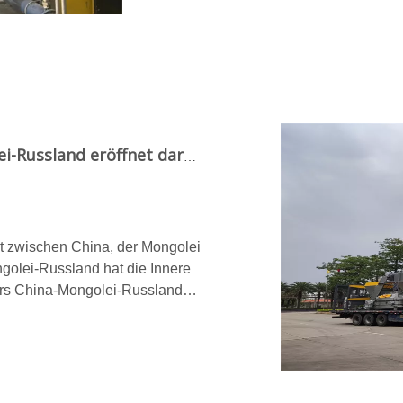
Der Wirtschaftskorridor China-Mongolei-Russland eröffnet darüber hinaus neue Möglichkeiten für den Infrastrukturbau in der Inneren Mongolei
t zwischen China, der Mongolei
golei-Russland hat die Innere
dors China-Mongolei-Russland
tes eingeläutet , und immer
tionen im Infrastruktursektor in
t Qunfeng Machinery die
1300 für Bauschuttziegel und
ydraulische Formziegel