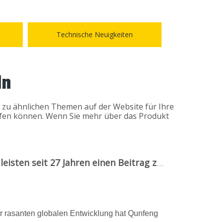
Technische Neuigkeiten
ln
el zu ähnlichen Themen auf der Website für Ihre
helfen können. Wenn Sie mehr über das Produkt
(Qunfeng Machinery)|Wir leisten seit 27 Jahren einen Beitrag zur globalen Ziegelmaschinenindustrie
der rasanten globalen Entwicklung hat Qunfeng