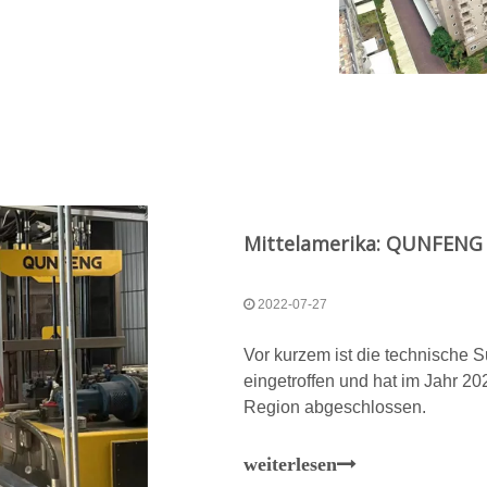
inery gilt als eines der
industrie
2022-07-27
Vor kurzem ist die technische
eingetroffen und hat im Jahr 20
Region abgeschlossen.
weiterlesen