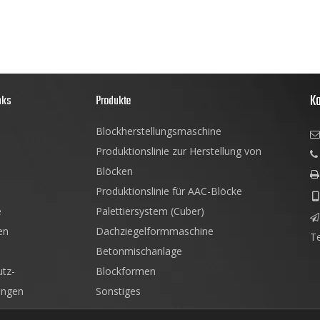
ass das Projekt dem Bau des
 mehr Dynamik verleihen wird,
Ko
nks
Produkte
Blockherstellungsmaschine

Produktionslinie zur Herstellung von

Blöcken

Produktionslinie für AAC-Blöcke

e
Palettiersystem (Cuber)

en
Dachziegelformmaschine
T
Betonmischanlage
tz-
Blockformen
ngen
Sonstiges