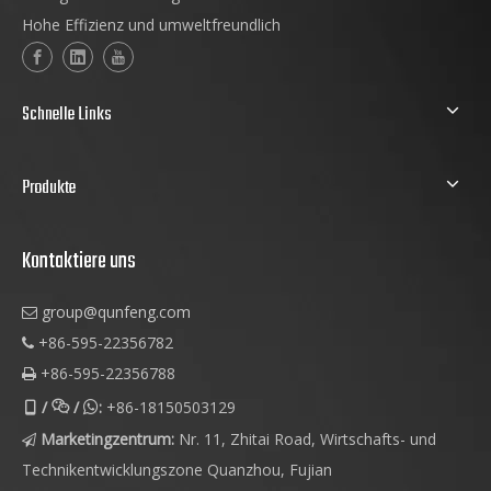
Hohe Effizienz und umweltfreundlich
Schnelle Links
Produkte
Kontaktiere uns
group@qunfeng.com

+86-595-22356782

+86-595-22356788

/
/
:
+86-18150503129



Marketingzentrum:
Nr. 11, Zhitai Road, Wirtschafts- und

Technikentwicklungszone Quanzhou, Fujian