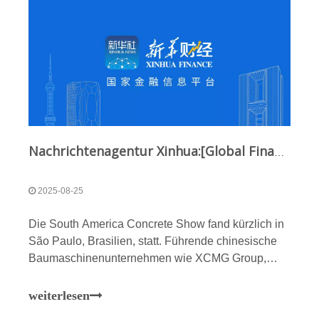
Nachrichtenagentur Xinhua:[Global Finance] Vom Branchenführer zum „Kleinen Riesen“ – Chinesische Marken glänzen auf der South America Concrete Show
2025-08-25
Die South America Concrete Show fand kürzlich in
São Paulo, Brasilien, statt. Führende chinesische
Baumaschinenunternehmen wie XCMG Group,
Zoomlion Heavy Industry Science & Technology
Co., Ltd. und Sany Heavy Industry Co., Ltd. sowie
weiterlesen
die nationale chinesische Unternehmensgruppe