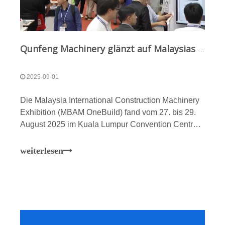
Qunfeng Machinery glänzt auf Malaysias internationaler Baumaschinenmesse und baut seine Präsenz in Südostasien aus
2025-09-01
Die Malaysia International Construction Machinery
Exhibition (MBAM OneBuild) fand vom 27. bis 29.
August 2025 im Kuala Lumpur Convention Centre
statt. Qunfeng Machinery, ein führendes
Unternehmen im globalen
weiterlesen
Baustoffausrüstungssektor, präsentierte mehrere
innovative Produkte, die auf die Anforderungen der
lokalen Infrastruktur zugeschnitten sind, und hob die
Spitzentechnologie und die robusten Fähigkeiten
der chinesischen Fertigung hervor.