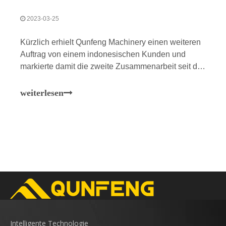
2023-03-25
Kürzlich erhielt Qunfeng Machinery einen weiteren
Auftrag von einem indonesischen Kunden und
markierte damit die zweite Zusammenarbeit seit der
ersten Einführung des Kunden in die automatische
Ziegelproduktionslinie „Supersonic“ QS1300 von
weiterlesen
Qunfeng im Jahr 2020. Am 17. März, nach einem
Monat ununterbrochener harter Arbeit, hat Qunfeng
Machinery su
Intelligente Technologie