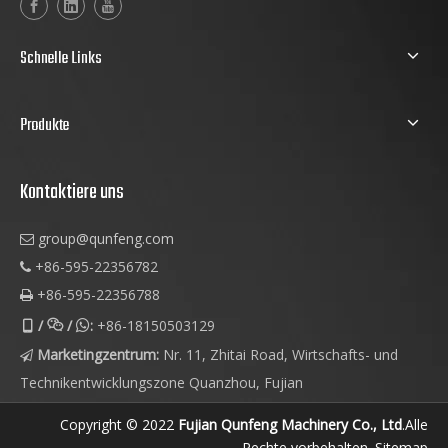
Schnelle Links
Produkte
Kontaktiere uns
group@qunfeng.com

+86-595-22356782

+86-595-22356788

/
/
:
+86-18150503129



Marketingzentrum:
Nr. 11, Zhitai Road, Wirtschafts- und

Technikentwicklungszone Quanzhou, Fujian
Copyright © 2022
Fujian Qunfeng Machinery Co., Ltd
.Alle
Rechte vorbehalten.
Sitemap