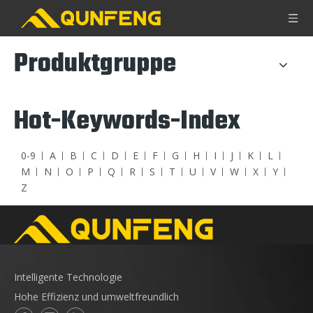
Produktgruppe
Hot-Keywords-Index
0-9
A
B
C
D
E
F
G
H
I
J
K
L
M
N
O
P
Q
R
S
T
U
V
W
X
Y
Z
Intelligente Technologie
Hohe Effizienz und umweltfreundlich