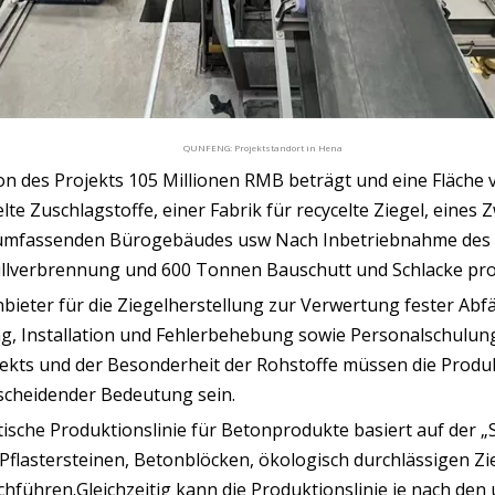
QUNFENG: Projektstandort in Hena
tion des Projekts 105 Millionen RMB beträgt und eine Fläch
lte Zuschlagstoffe, einer Fabrik für recycelte Ziegel, eines Z
 umfassenden Bürogebäudes usw Nach Inbetriebnahme des 
üllverbrennung und 600 Tonnen Bauschutt und Schlacke pr
ter für die Ziegelherstellung zur Verwertung fester Abfäll
ng, Installation und Fehlerbehebung sowie Personalschul
ts und der Besonderheit der Rohstoffe müssen die Produkt
scheidender Bedeutung sein.
ische Produktionslinie für Betonprodukte basiert auf der
Pflastersteinen, Betonblöcken, ökologisch durchlässigen Z
ühren.Gleichzeitig kann die Produktionslinie je nach den