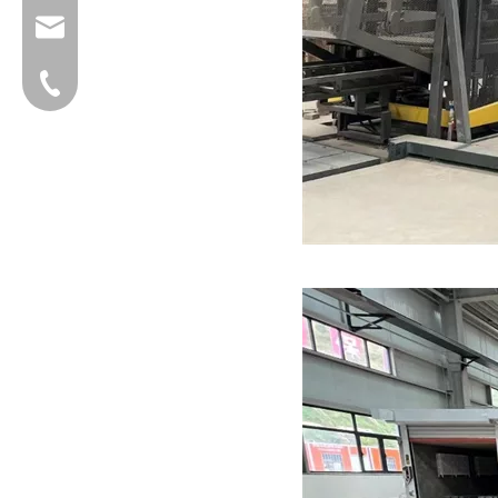
group@qunfeng.com
+86-595 22356782