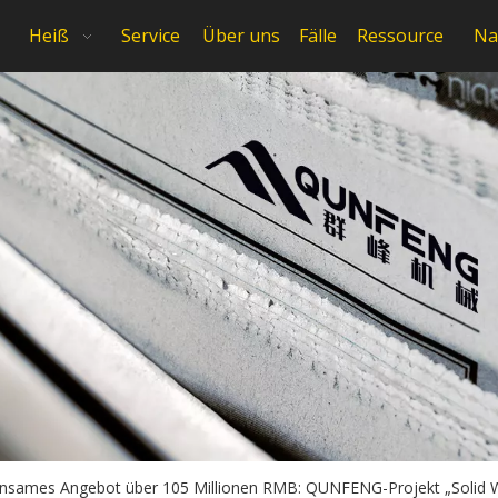
Heiß
Service
Über uns
Fälle
Ressource
Na
sames Angebot über 105 Millionen RMB: QUNFENG-Projekt „Solid Wast