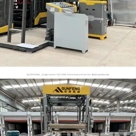
QUNFENG: „Supersonic“ QS1300 Formmaschine für Betonprodukte