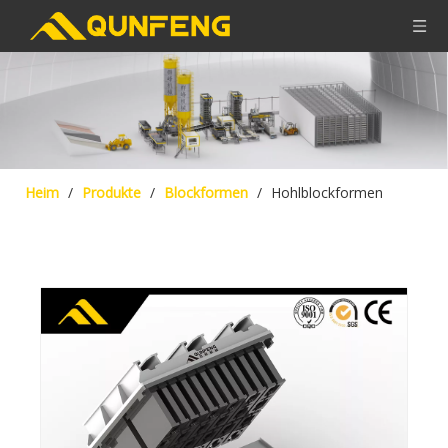
Heim
/
Produkte
/
Blockformen
/
Hohlblockformen