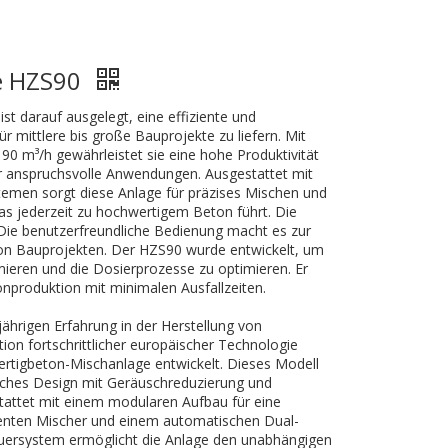
e HZS90
t darauf ausgelegt, eine effiziente und
r mittlere bis große Bauprojekte zu liefern. Mit
90 m³/h gewährleistet sie eine hohe Produktivität
ür anspruchsvolle Anwendungen. Ausgestattet mit
stemen sorgt diese Anlage für präzises Mischen und
as jederzeit zu hochwertigem Beton führt. Die
 Die benutzerfreundliche Bedienung macht es zur
 von Bauprojekten. Der HZS90 wurde entwickelt, um
eren und die Dosierprozesse zu optimieren. Er
onproduktion mit minimalen Ausfallzeiten.
jährigen Erfahrung in der Herstellung von
ion fortschrittlicher europäischer Technologie
rtigbeton-Mischanlage entwickelt. Dieses Modell
liches Design mit Geräuschreduzierung und
tattet mit einem modularen Aufbau für eine
ienten Mischer und einem automatischen Dual-
uersystem ermöglicht die Anlage den unabhängigen