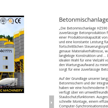
Betonmischanlag
„Die Betonmischanlage HZS90 is
zuverlässige Betonproduktion fü
einer Produktionskapazität von 
und eine konstante Leistung f
fortschrittlichen Steuerungssy
genaue Materialverhältnisse, w
langlebige Konstruktion und …
idealen Wahl für eine Vielzahl
den Wartungsaufwand zu minimi
sorgt für eine zuverlässige Bet
Auf der Grundlage unserer lang
Betonmischern und der Integrat
haben wir eine hochmoderne Fe
verfügt über ein umweltfreund
Staubschutzfunktionen. Ausges
schnelle Montage, einem effiz
Computer-Synchronisationsste