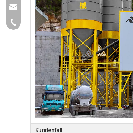
group@qunfeng.com
+86-595 22356782
Kundenfall