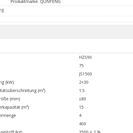
Produktmarke:
QUNFENG
ng
HZS90
75
JS1500
ng (kW)
2×30
tätsüberschreitung (m³)
1.5
röße (mm)
≤80
erkapazität (m³)
15
termenge
4
400
agstoff (kg)
3500 ± 2 %