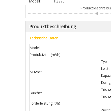
Modell:
HZS90
Produktbeschreibu
Produktbeschreibung
Technische Daten
Modell
Produktivität (m³/h)
Typ
Leistu
Mischer
Kapazi
Korng
Tricht
Batcher
Trich
Förderleistung (t/h)
Zuschl