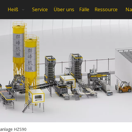
Heiß
Service
Über uns
Fälle
Ressource
Na
anlage HZS90