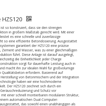
e HZS120
t so konstruiert, dass sie den strengen
tion in großem Maßstab gerecht wird. Mit einer
eistet es eine schnelle und zuverlässige
t so eine effiziente Betondosierung. Ausgestattet
gssystemen garantiert der HZS120 eine präzise
, Zement und Wasser, was zu einer gleichmäßigen
duktion führt. Diese Anlage ist darauf ausgelegt,
ichzeitig die Einheitlichkeit jeder Charge
Konstruktion sorgt für dauerhafte Leistung auch in
nd macht ihn zur idealen Wahl für großvolumige
 Qualitätsbeton erfordern. Basierend auf
 Herstellung von Betonmischern und der Integration
 Technologie haben wir eine hochmoderne
elt. Der HZS120 zeichnet sich durch ein
 Geräuschreduzierung und Schutz vor
 mit einer schnell montierbaren modularen Struktur,
d einem automatischen Dual-Computer-
ausgestattet, das sowohl einen unabhängigen als