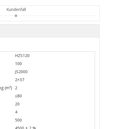
Kundenfall
HZS120
100
JS2000
2×37
ng (m³)
2
≤80
20
4
500
4500 ± 2 %