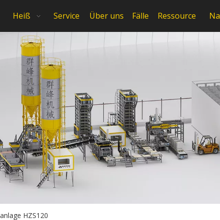
Heiß
Service
Über uns
Fälle
Ressource
Na
anlage HZS120