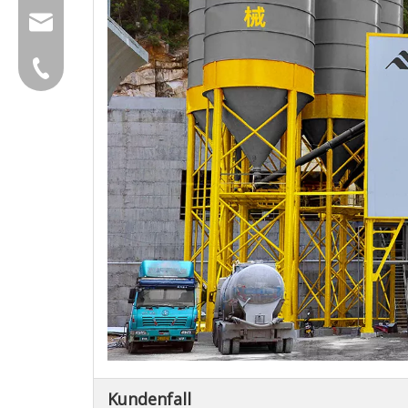
group@qunfeng.com
+86-595 22356782
Kundenfall