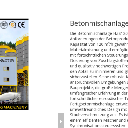
Betonmischanlag
Die Betonmischanlage HZS120 is
Anforderungen der Betonproduk
Kapazität von 120 m³/h gewährl
Materialmischung und ermöglich
mit fortschrittlichen Steuerun
Dosierung von Zuschlagstoffen
und qualitativ hochwertigen Pro
den Abfall zu minimieren und gle
sicherzustellen. Seine robuste 
anspruchsvollen Umgebungen u
Bauprojekte, die große Mengen
umfangreicher Erfahrung in der
fortschrittlicher europäischer
Fertigbetonmischanlage entwick
umweltfreundliches Design mit
Staubverschmutzung aus. Es ist
einem effizienten Mischer un
Synchronisationssteuersystem 