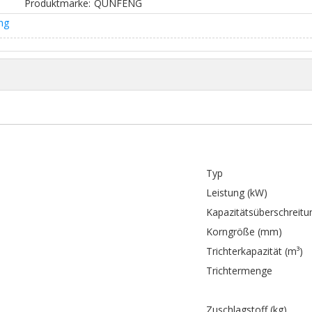
Produktmarke:
QUNFENG
ng
Typ
Leistung (kW)
Kapazitätsüberschreitu
Korngröße (mm)
Trichterkapazität (m³)
Trichtermenge
Zuschlagstoff (kg)