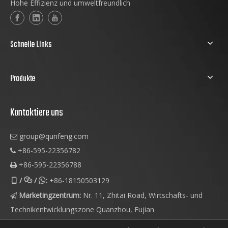
Hohe Effizienz und umweltfreundlich
Schnelle Links
Produkte
Kontaktiere uns
group@qunfeng.com

+86-595-22356782

+86-595-22356788

/
/
:
+86-18150503129



Marketingzentrum:
Nr. 11, Zhitai Road, Wirtschafts- und

Technikentwicklungszone Quanzhou, Fujian