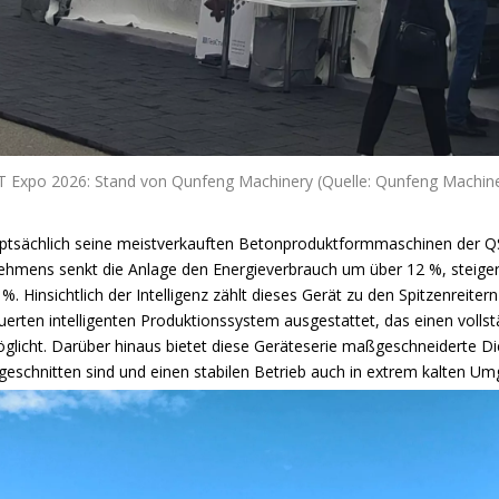
 Expo 2026: Stand von Qunfeng Machinery (Quelle: Qunfeng Machine
uptsächlich seine meistverkauften Betonproduktformmaschinen der QS-
hmens senkt die Anlage den Energieverbrauch um über 12 %, steigert
. Hinsichtlich der Intelligenz zählt dieses Gerät zu den Spitzenreitern
uerten intelligenten Produktionssystem ausgestattet, das einen voll
glicht. Darüber hinaus bietet diese Geräteserie maßgeschneiderte Di
eschnitten sind und einen stabilen Betrieb auch in extrem kalten U