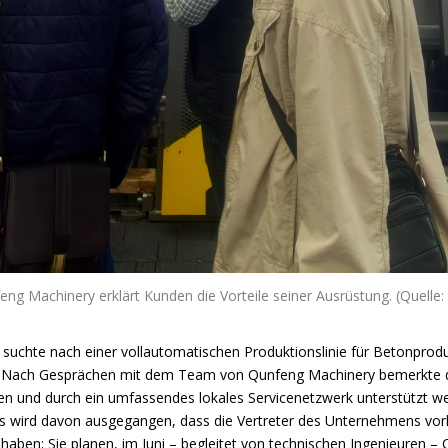
g Machinery erklärt Kunden die Vorteile seiner Ausrüstung. (Quelle
, suchte nach einer vollautomatischen Produktionslinie für Betonpro
llen. Nach Gesprächen mit dem Team von Qunfeng Machinery bemerkte 
gen und durch ein umfassendes lokales Servicenetzwerk unterstützt w
Es wird davon ausgegangen, dass die Vertreter des Unternehmens vorl
haben; Sie planen, im Juni – begleitet von technischen Ingenieuren –