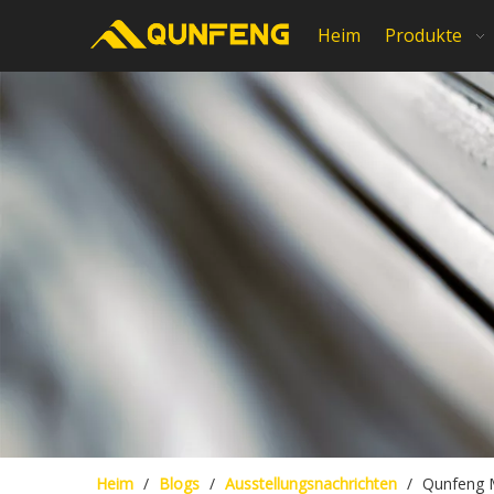
Heim
Produkte
Heim
/
Blogs
/
Ausstellungsnachrichten
/
Qunfeng M