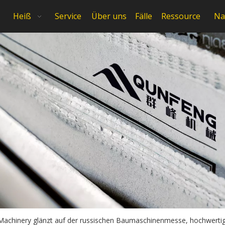
Heiß
Service
Über uns
Fälle
Ressource
Na
achinery glänzt auf der russischen Baumaschinenmesse, hochwertige