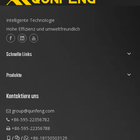
Intelligente Technologie
Hohe Effizienz und umweltfreundlich
Schnelle Links
Produkte
Kontaktiere uns
group@qunfeng.com

+86-595-22356782

+86-595-22356788

/
/
:
+86-18150503129


