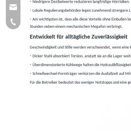
•
Niedrigere Dezibelwerte reduzieren langfristige Hörrisiken.
group@qunfeng.com
•
Lokale Regulierungsbehörden legen zunehmend strengere L
•
Am wichtigsten ist, dass alle diese Vorteile ohne Einbußen be
+86-595 22356782
Stunden neben einem mechanischen Megafon verbringt.
Entwickelt für alltägliche Zuverlässigkeit
Geschwindigkeit und Stille werden verschwendet, wenn eine Pre
•
Dicker Stahl absorbiert Torsion, anstatt sie an die Lager wei
•
Überdimensionierte Kühlwege halten die Hydraulikflüssigkei
•
Schnellwechsel-Formträger verkürzen die Ausfallzeit auf Min
Für die Betreiber bedeutet das weniger Notstopps und eine g