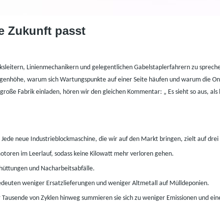
ie Zukunft passt
sleitern, Linienmechanikern und gelegentlichen Gabelstaplerfahrern zu sprechen,
ugenhöhe, warum sich Wartungspunkte auf einer Seite häufen und warum die Onbo
große Fabrik einladen, hören wir den gleichen Kommentar:
„
Es sieht so aus, a
ede neue Industrieblockmaschine, die wir auf den Markt bringen, zielt auf drei
otoren im Leerlauf, sodass keine Kilowatt mehr verloren gehen.
hüttungen und Nacharbeitsabfälle.
deuten weniger Ersatzlieferungen und weniger Altmetall auf Mülldeponien.
r Tausende von Zyklen hinweg summieren sie sich zu weniger Emissionen und ein