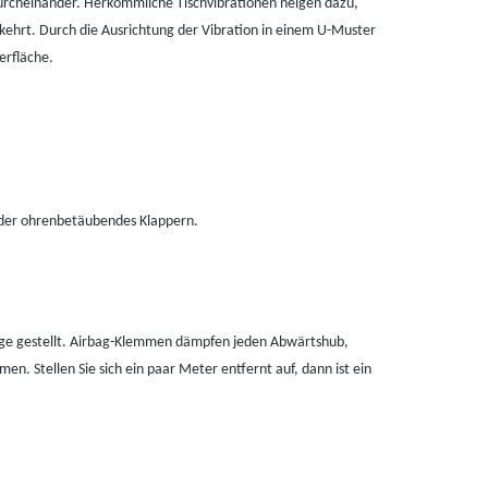
durcheinander. Herkömmliche Tischvibrationen neigen dazu,
ehrt. Durch die Ausrichtung der Vibration in einem U-Muster
erfläche.
oder ohrenbetäubendes Klappern.
rage gestellt. Airbag-Klemmen dämpfen jeden Abwärtshub,
. Stellen Sie sich ein paar Meter entfernt auf, dann ist ein