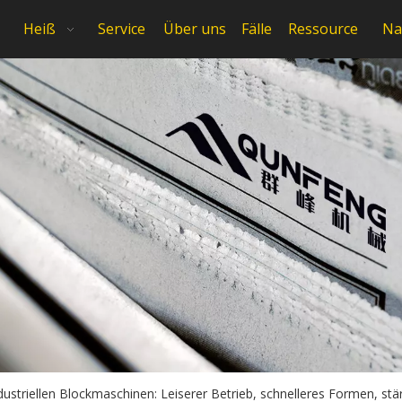
Heiß
Service
Über uns
Fälle
Ressource
Na
dustriellen Blockmaschinen: Leiserer Betrieb, schnelleres Formen, stä