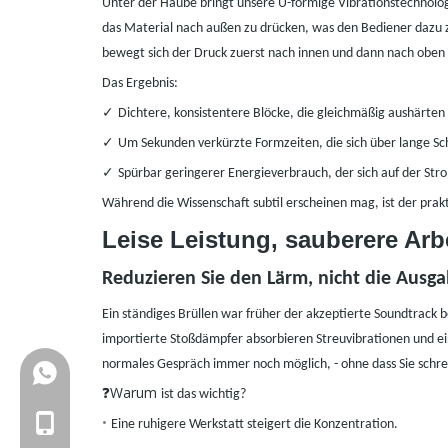
Unter der Haube bringt unsere U-förmige Vibrationstechnolo
das Material nach außen zu drücken, was den Bediener dazu 
bewegt sich der Druck zuerst nach innen und dann nach oben 
Das Ergebnis:
✓
Dichtere, konsistentere Blöcke, die gleichmäßig aushärten
✓
Um Sekunden verkürzte Formzeiten, die sich über lange S
✓
Spürbar geringerer Energieverbrauch, der sich auf der St
Während die Wissenschaft subtil erscheinen mag, ist der pr
Leise Leistung, sauberere Arb
Reduzieren Sie den Lärm, nicht die Ausg
Ein ständiges Brüllen war früher der akzeptierte Soundtrack
importierte Stoßdämpfer absorbieren Streuvibrationen und ein
normales Gespräch immer noch möglich,
-
ohne dass Sie schr
+86-18150503129
❓Warum
ist das wichtig?
+86-18150503129
•
Eine ruhigere Werkstatt steigert die Konzentration.