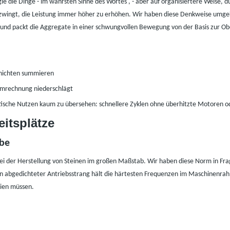
gie die Dinge
-
im wahrsten Sinne des Wortes ,
-
aber auf organisiertere Weise, 
zwingt, die Leistung immer höher zu erhöhen. Wir haben diese Denkweise umgek
und packt die Aggregate in einer schwungvollen Bewegung von der Basis zur Ob
chichten summieren
romrechnung niederschlägt
aktische Nutzen kaum zu übersehen: schnellere Zyklen ohne überhitzte Motoren 
eitsplätze
abe
 bei der Herstellung von Steinen im großen Maßstab. Wir haben diese Norm in F
 abgedichteter Antriebsstrang hält die härtesten Frequenzen im Maschinenrahmen
eien müssen.