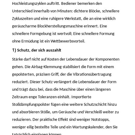
Hochleistungszyklen auftritt. Bediener bemerken den
Unterschied innerhalb von Minuten: dichtere Blöcke, schnellere
Zykluszeiten und eine ruhigere Werkstatt, die an eine wirklich
geräuscharme Blockherstellungsmaschine erinnert. Eine
schnellere Formgebung ist wertvoll; Eine schnellere Formung
ohne Ermüdung ist ein Wettbewerbsvorteil.
1)
Schutz, der sich auszahlt
Stärke darf
nicht
auf Kosten der Lebensdauer der Komponenten
gehen. Die Airbag-Klemmung stabilisiert die Form mit einem
gepolsterten, präzisen Griff, der die Vibrationsübertragung
reduziert. Dieser Schutz verlängert die Lebensdauer der Form
und trägt dazu bei, dass die Maschine über einen längeren
Zeitraum enge Toleranzen einhält. Importierte
Stoßdämpfungspolster fügen eine weitere Schutzschicht hinzu
und absorbieren Stöße, um Geräusche und Verschleiß weiter zu
reduzieren. Der praktische Effekt sind weniger Notstopps,
weniger eilig bestellte Teile und ein Wartungskalender, den Sie
tatsächlich einplanen können.