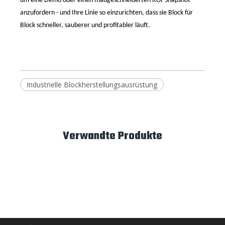
um eine Demo oder einen maßgeschneiderten ROI-Snapshot
anzufordern
-
und Ihre Linie so einzurichten, dass sie Block für
Block schneller, sauberer und profitabler läuft.
Industrielle Blockherstellungsausrüstung
Verwandte Produkte