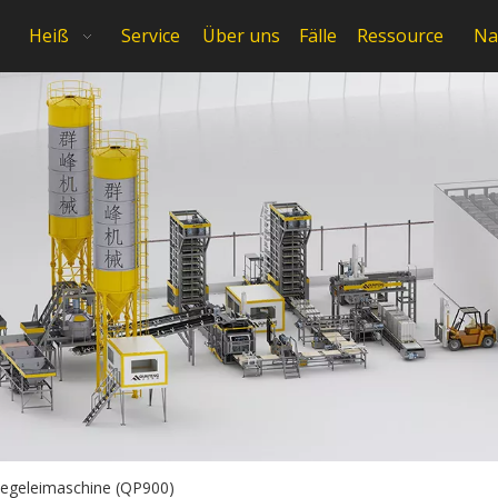
Heiß
Service
Über uns
Fälle
Ressource
Na
iegeleimaschine (QP900)