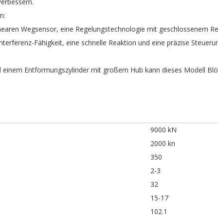
verbessern.
m:
 linearen Wegsensor, eine Regelungstechnologie mit geschlossenem Re
nterferenz-Fähigkeit, eine schnelle Reaktion und eine präzise Steueru
d einem Entformungszylinder mit großem Hub kann dieses Modell Blöc
9000 kN
2000 kn
350
2-3
32
15-17
102.1