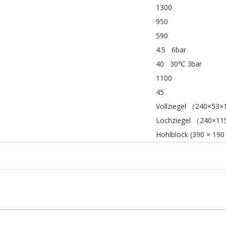
1300
950
590
4.5 6bar
40 30℃ 3bar
1100
45
Vollziegel （240×53×
Lochziegel （240×11
Hohlblock (390 × 190 