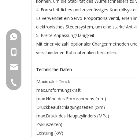
können, um die Stabilität des Würfelschneiders zu 
4. Fortschrittliches und zuverlässiges Kontrollsyste
Es verwendet ein Servo-Proportionalventil, einen
elektronisches Steuersystem, um eine starke Anti-I
5. Breite Anpassungsfähigkeit:
+86-18150503129
Mit einer Vielzahl optionaler Chargenmethoden un
+86-18150503129
verschiedenen Rohmaterialien herstellen.
group@qunfeng.com
Technische Daten
Maximaler Druck
+86-595 22356782
max.Entformungskraft
max.Höhe des Formrahmens (mm)
Druckbeaufschlagungszeiten (c/m)
max.Druck des Hauptzylinders (MPa)
Zykluszeiten)
Leistung (kW)