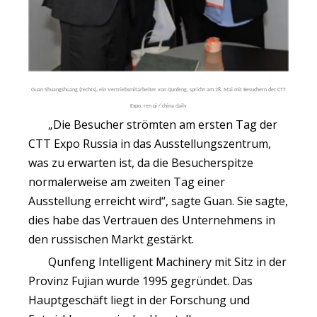
Guan Shuangshuang (rechts), ein Vertriebsmitarbeiter von Qunfeng, spricht am 28. Mai mit Besuchern der CTT
Expo. ren qi / china daily
„Die Besucher strömten am ersten Tag der
CTT Expo Russia in das Ausstellungszentrum,
was zu erwarten ist, da die Besucherspitze
normalerweise am zweiten Tag einer
Ausstellung erreicht wird“, sagte Guan. Sie sagte,
dies habe das Vertrauen des Unternehmens in
den russischen Markt gestärkt.
Qunfeng Intelligent Machinery mit Sitz in der
Provinz Fujian wurde 1995 gegründet. Das
Hauptgeschäft liegt in der Forschung und