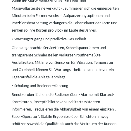
Wenn Ihr Markt mehrere SKUs
-
für Hohl- und
Massivpflastersteine ​​verkauft
-
, summieren sich die eingesparten
Minuten beim Formenwechsel. Aufpanzerungsoptionen und
Präzisionsbearbeitung verlängern die Lebensdauer der Form und
senken so Ihre Kosten pro Block im Laufe des Jahres.
•
Wartungszugang und prädiktive Gesundheit
Oben angebrachte Servicetüren, Schnellspannriemen und
transparente Schmierstellen verkürzen routinemäßige
Ausfallzeiten. Mithilfe von Sensoren für Vibration, Temperatur
und Ölreinheit können Sie Wartungsarbeiten planen, bevor ein
Lagerausfall die Anlage lahmlegt.
•
Schulung und Bedienererfahrung
Benutzeroberflächen, die Bediener über
-
Alarme mit Klartext-
Korrekturen, Rezeptbibliotheken und Startassistenten
informieren,
-
reduzieren die Abhängigkeit von einem einzigen
„
Super-Operator“.
Stabile
Ergebnisse über Schichten hinweg
schützen sowohl die Qualität als auch das Vertrauen der Kunden.