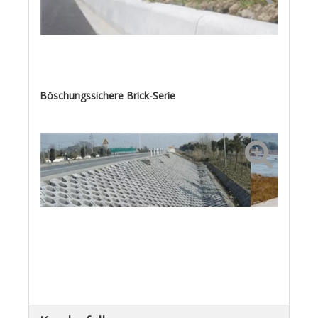
Antiker Backstein
Böschungssichere Brick-Serie
Straßenkeilstein
Hangsicherungsziegel
Hangsicherungsziegel
Pflasterziegel