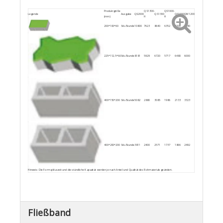
Produktgröße
QS1300-
QS1000-
Legende
Ausgabe
QS2000
QS1300
QS1000
QM1200
(mm)
H
H
200*100*60
Stk./Stunde
10800
7623
8640
6352
7200
8640
225*112,5*60
Stk./Stunde
8181
5929
6720
5717
6480
6000
400*150*200
Stk./Stunde
5082
2880
3085
1986
2133
3323
400*200*200
Stk./Stunde
3811
2400
2571
1737
1866
2492
Hinweis: Die Formzykluszeit und die stündliche Kapazität werden je nach Anteil und Qualität des Rohmaterials geändert.
Fließband