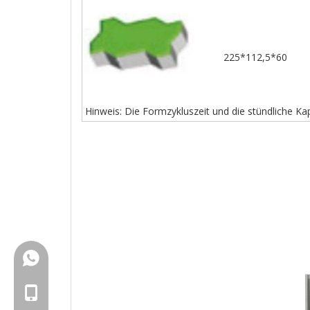
225*112,5*60
Hinweis: Die Formzykluszeit und die stündliche Ka
+86-18150503129
+86-18150503129