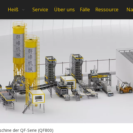
Heiß
Service
Über uns
Fälle
Ressource
Na
chine der QF-Serie (QF800)