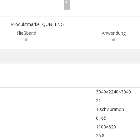
Produktmarke:
QUNFENG
Fließband
Anwendung
3040×2240×3040
21
Tischvibration
0~65
1100×620
26.8