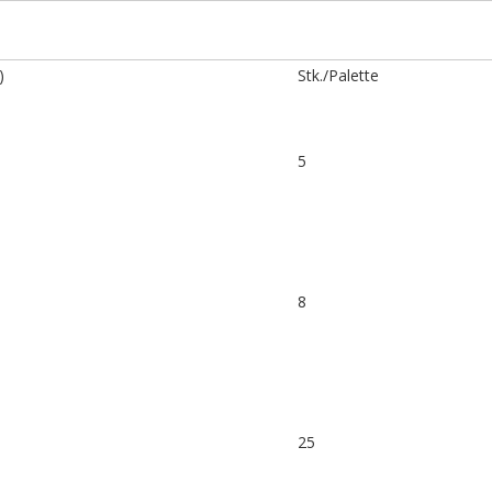
)
Stk./Palette
5
8
25