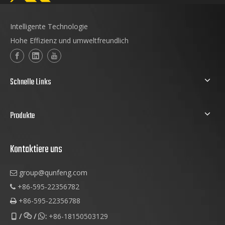
Intelligente Technologie
Hohe Effizienz und umweltfreundlich
Schnelle Links
Produkte
Kontaktiere uns
group@qunfeng.com

+86-595-22356782

+86-595-22356788

/
/
:
+86-18150503129


